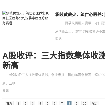
承岐黄薪火，筑仁心医养
三百载岐黄薪火赓续，守仁德
承创新沃土，坚守“炮制虽繁必不敢
资讯
A股收评：三大指数集体收涨
新高
A股收评:三大指数集体收涨，创业板指、科创50再创新高，超42
属、互联...
资讯
首页
1
2
3
4
5
6
7
8
9
10
尾页