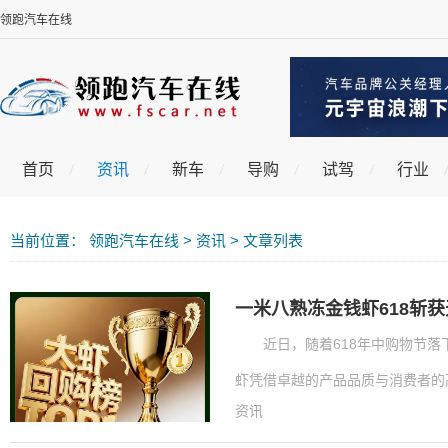
领跑汽车在线
首页
资讯
新车
导购
试驾
行业
当前位置：
领跑汽车在线
>
资讯
> 文章列表
一米八熟冻金钱虾618斩
近日，随着618年中购物节
虾凭借卓越的产品品质与消费者的高
资讯