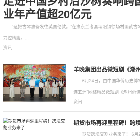
走进中国乡村治沙树奏响跨
业年产值超20亿元
“这把古琴准备发往英国伦敦。”在豫东兰考县堌阳镇徐场村墨武古琴
刀挖槽腹。...
资讯
羊晚集团出品微短剧《潮州
6月24日，由中国华侨历史
连五洲”网络精品微短剧《潮州奇谭》
资讯
期货市场再迎里程碑！跨
期货跨境交割业务来了！ 6