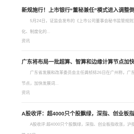
新规施行！上市银行“董秘兼任”模式进入调整
5月24日，证监会发布的《上市公司董事会秘书监管规则
化、制度化的...
资讯
广东将布局一批超算、智算和边缘计算节点加
广东省发展和改革委员会主任龚桢梽26日在广州称，广
节点，加快发展词...
资讯
A股收评：超4000只个股飘绿，深指、创业板
A股收评:超4000只个股飘绿，深指、创业板指收涨，