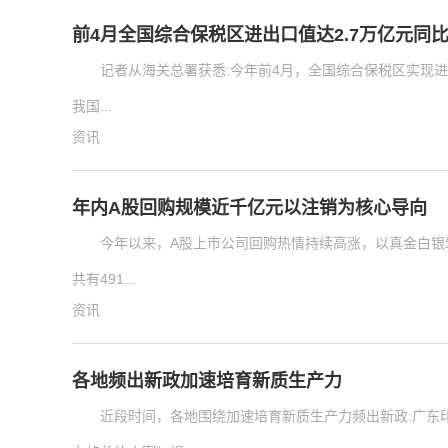
前4月全国综合保税区进出口值达2.7万亿元同比增
记者从海关总署获悉:今年前4月，全国综合保税区实现进出
我国...
资讯
年内A股回购规模近千亿元以注销为核心导向
今年以来，A股上市公司回购热情持续高涨，以真金白银筑
共有491...
资讯
各地频出新政加速培育新质生产力
近段时间，各地围绕加速培育新质生产力频出新政:广东