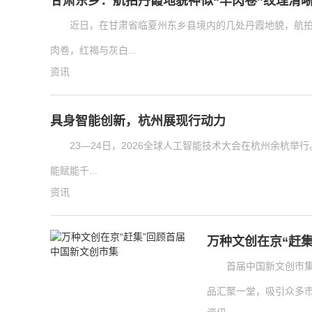
甘肃东乡：航拍丹霞地貌神似“羊肉卷”纹理清晰
近日，在甘肃省临夏州东乡县境内的几处丹霞地貌，航拍
肉卷，红褐与灰白...
资讯
具身智能创新，杭州展现行动力
23—24日，2026全球人工智能技术大会在杭州余杭
能赋能千...
资讯
万种文创在京“赶
首届中国新文创市
品汇聚一堂，吸引众多市民游