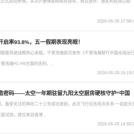
惠保正式启动参保。本次沪惠保延续政府指导、商业运作、惠民利民核心原
2026-05-25 17:08:
启率93.8%，五一假期表现亮眼！
团智能驾驶战略核心承载，千里浩瀚首次发布《千里浩瀚智行中国全域出
浩瀚H1-H9方案的吉利、...
2026-05-20 15:19:
造密码——太空一年期驻留九阳太空厨房硬核守护“中国
日晚间，备受关注的神舟二十三号成功发射，此次飞行任务亮点多多:一名航天
留试验，首位来自香港...
2026-05-25 14:50: