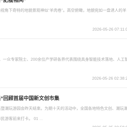
“肥瘦相间”
视角下奇特的地貌景观神似“羊肉卷”。高空俯瞰，地貌宛如一盘诱人的羊
2026-05-26 07:11:
举行。一众专家院士、200余位产学研各界代表围绕具身智能技术落地、人工
2026-05-26 02:38:
集”回顾首届中国新文创市集
集暨潮玩游园会昨天结束。为期十天的活动中，全国各地特色文创、潮玩
客前来打卡。 01 ...