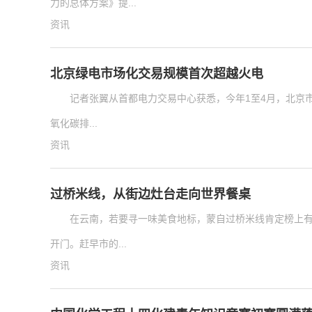
力的总体方案》提...
资讯
北京绿电市场化交易规模首次超越火电
记者张翼从首都电力交易中心获悉，今年1至4月，北京市
氧化碳排...
资讯
过桥米线，从街边灶台走向世界餐桌
在云南，若要寻一味美食地标，蒙自过桥米线肯定榜上有
开门。赶早市的...
资讯