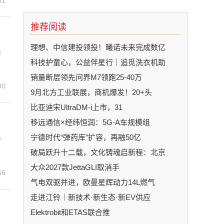
01
推荐阅读
理想、中信建投领投！曦诺未来完成数亿
南
科技护童心，公益伴星行｜追觅洗衣机助
销量断层领先问界M7领跑25-40万
00
9月北方工业联展，商机爆发！20+头
比亚迪宋UltraDM-i上市，31
移远通信×经纬恒润：5G-A车规模组
宁德时代“弹药库”扩容，再融50亿
中
破局跃升十二载，文化铸魂启新程：北京
大众2027款JettaGLI取消手
56
气电双驱并进，欧曼星辉动力14L燃气
走进江铃｜新技术·新生态·新EV供应
Elektrobit和ETAS联合推