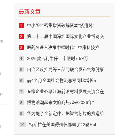
最新文章
中小险企密集增资破解资本“紧箍咒”
1
第二十二届中国深圳国际文化产业博览交
2
28
医药AI进入决策中枢时代：中康科技推
3
2026款吉利牛仔上市限时7.59万
4
自治区疾控局等三部门联合发布气象健康
5
算
前4个月全国社会物流总额同比增长5.
6
专家企业齐聚江海前沿材料发展交流会在
7
01
博物馆潮起来文旅商热起来2026年“
8
华为提了个新定律，把智驾芯片的赛道给
9
特斯拉在美国得州仅部署了42辆Rob
10
领