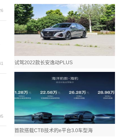
26
业
试驾2022款长安逸动PLUS
41
05
首款搭载CTB技术的e平台3.0车型海